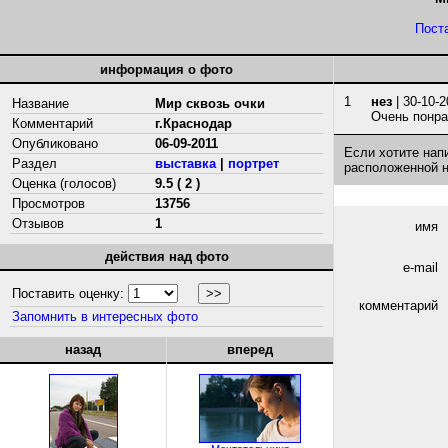
Пост
информация о фото
1
нез
| 30-10-2
Название
Мир сквозь очки
Очень понра
Комментарий
г.Краснодар
Опубликовано
06-09-2011
Если хотите нап
Раздел
выставка
|
портрет
расположенной 
Оценка (голосов)
9.5 ( 2 )
Просмотров
13756
Отзывов
1
имя
действия над фото
e-mail
Поставить оценку:
комментарий
Запомнить в интересных фото
назад
вперед