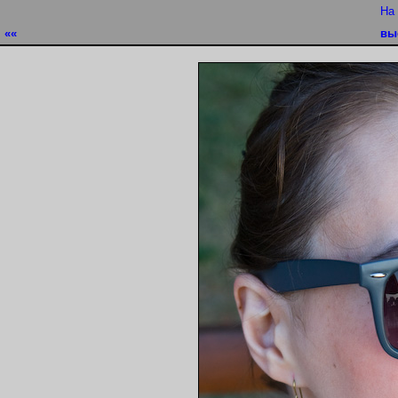
На
««
вы