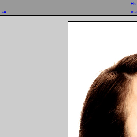
На
««
вы