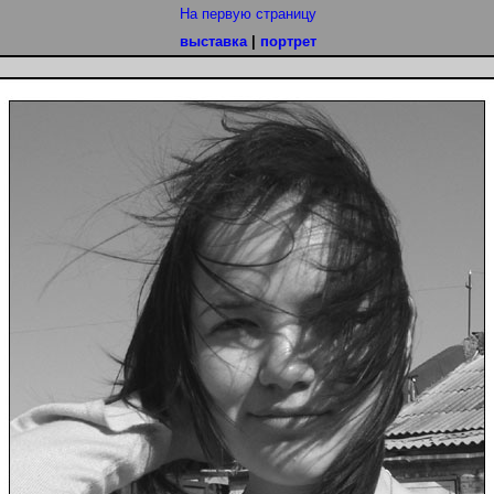
На первую страницу
выставка
|
портрет