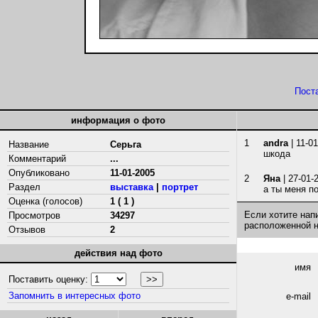
Пост
информация о фото
1
andra
| 11-0
Название
Серьга
шкода
Комментарий
...
Опубликовано
11-01-2005
2
Яна
| 27-01-
Раздел
выставка
|
портрет
а ты меня п
Оценка (голосов)
1 ( 1 )
Если хотите нап
Просмотров
34297
расположенной 
Отзывов
2
действия над фото
имя
Поставить оценку:
Запомнить в интересных фото
e-mail