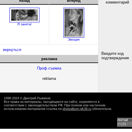
назад
вперед
комментарий
Я занята!
Эмоция
вернуться
Введите код
подтверждение
реклама
Проф.съемка
reklama
1998-2024 ©
Дмитрий Рыжиков
.
Все права на материалы, находящиеся на сайте, охраняются в
соответствии с законодательством РФ. При полном или частичном
использовании материалов ссылка на
photoalbum.nik38.ru
обязательна.