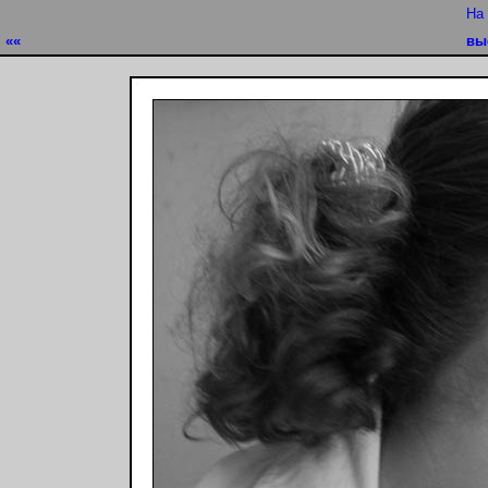
На
««
вы