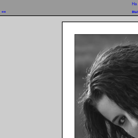
На
««
вы