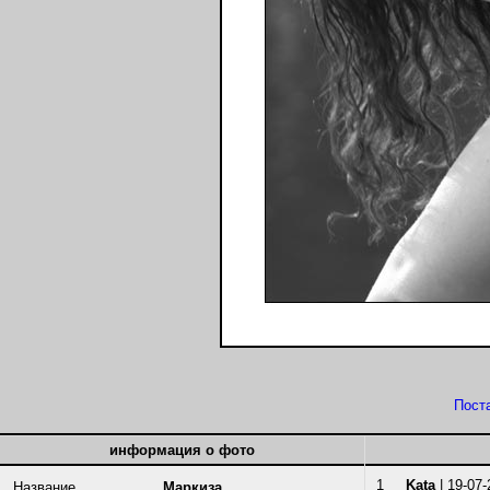
Пост
информация о фото
1
Kata
| 19-07-
Название
Маркиза