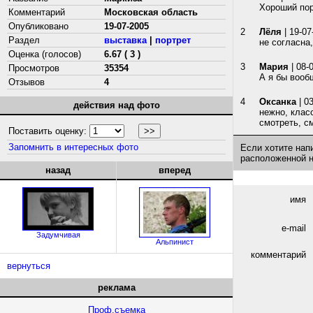
Хороший порт
Комментарий
Московская область
Опубликовано
19-07-2005
2
Лёля
| 19-07
Раздел
выставка
|
портрет
не согласна,
Оценка (голосов)
6.67 ( 3 )
3
Мария
| 08-
Просмотров
35354
А я бы вооб
Отзывов
4
4
Оксанка
| 0
действия над фото
нежно, клас
смотреть, см
Поставить оценку:
Запомнить в интересных фото
Если хотите нап
расположенной 
назад
вперед
имя
e-mail
Задумчивая
Альпинист
комментарий
вернуться
реклама
Проф.съемка