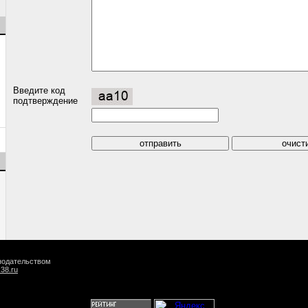
Введите код
подтверждение
онодательством
k38.ru