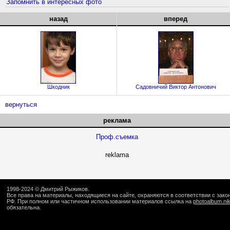
Запомнить в интересных фото
назад
вперед
Шкодник
Садовничий Виктор Антонович
вернуться
реклама
Проф.съемка
reklama
1998-2024 ©
Дмитрий Рыжиков
.
Все права на материалы, находящиеся на сайте, охраняются в соответствии с зак
РФ. При полном или частичном использовании материалов ссылка на
photoalbum.ni
обязательна.