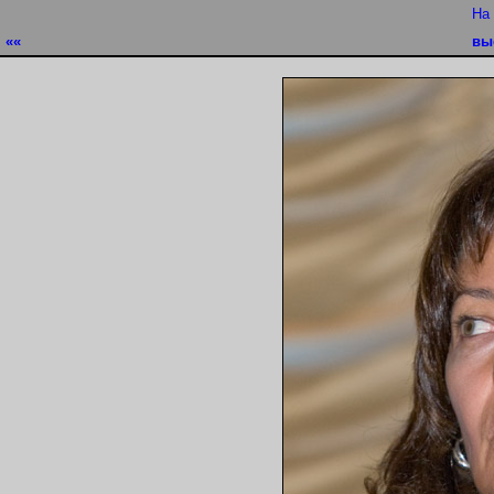
На
««
вы