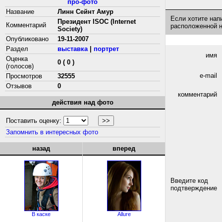
про-фото
Название
Линн Сейнт Амур
Если хотите нап
Президент ISOC (Internet
Комментарий
расположенной 
Society)
Опубликовано
19-11-2007
Раздел
выставка
|
портрет
имя
Оценка
0 ( 0 )
(голосов)
e-mail
Просмотров
32555
Отзывов
0
комментарий
действия над фото
Поставить оценку:
Запомнить в интересных фото
назад
вперед
Введите код
подтверждение
В каске
Allure