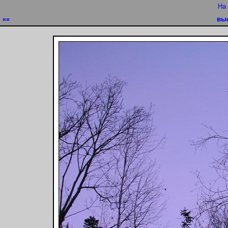
На
««
вы