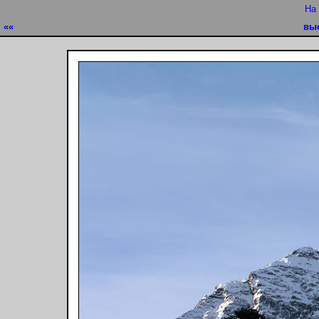
На
««
вы