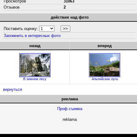
Просмотров
31063
Отзывов
2
действия над фото
Поставить оценку:
Запомнить в интересных фото
назад
вперед
В зимнем лесу
Альпийские луга
вернуться
реклама
Проф.съемка
reklama