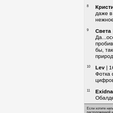
8
Крист
даже в
нежное.
9
Света
Да...о
пробив
бы, та
природ
10
Lev
| 1
Фотка 
цифров
11
Exidna
Обалде
Если хотите нап
расположенной 