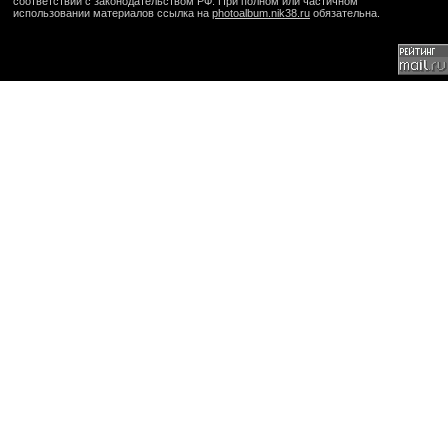
соответствии с законодательством РФ. При полном или частичном
использовании материалов ссылка на
photoalbum.nik38.ru
обязательна.