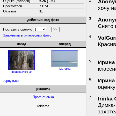
2
Anony
Оценка (голосов)
5.26 ( 19 )
Просмотров
33151
хочу на
Отзывов
11
3
Anony
действия над фото
Снято 
Поставить оценку:
Запомнить в интересных фото
4
ValGar
Красиво
назад
вперед
5
Ирина
классн
Моторка
Пещера Нежная
6
Ирина
вернуться
оценку
реклама
Проф.съемка
7
Irinka
Димка-
reklama
захотел