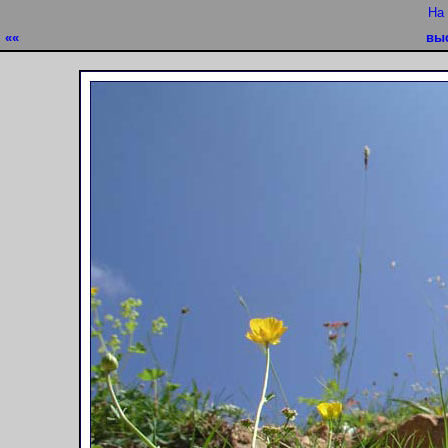
На
««
вы