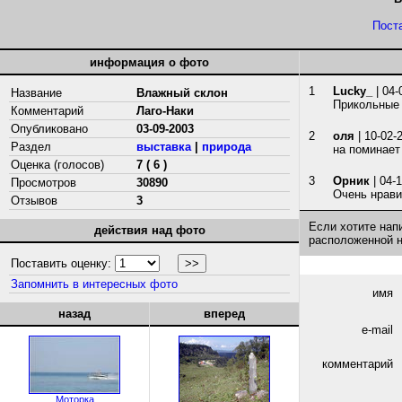
Пост
информация о фото
1
Lucky_
| 04-
Название
Влажный склон
Прикольные 
Комментарий
Лаго-Наки
Опубликовано
03-09-2003
2
оля
| 10-02-
Раздел
выставка
|
природа
на поминает
Оценка (голосов)
7 ( 6 )
3
Орник
| 04-
Просмотров
30890
Очень нрави
Отзывов
3
Если хотите нап
действия над фото
расположенной 
Поставить оценку:
Запомнить в интересных фото
имя
назад
вперед
e-mail
комментарий
Моторка