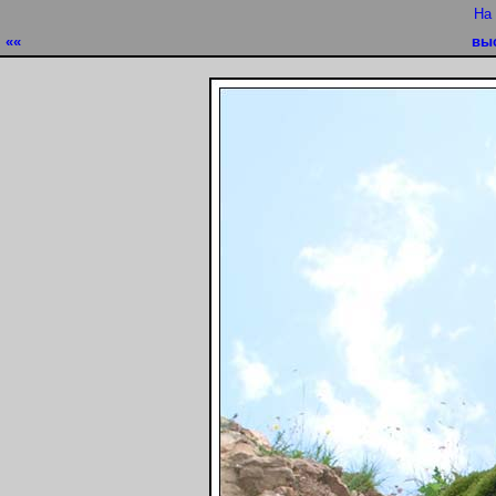
На
««
вы