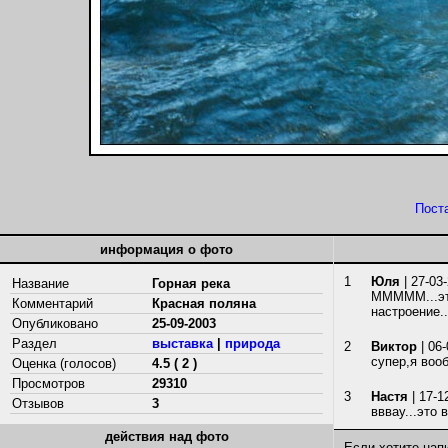
Пост
информация о фото
1
Юля
| 27-03
Название
Горная река
МММММ...это
Комментарий
Красная поляна
настроение..
Опубликовано
25-09-2003
Раздел
выставка
|
природа
2
Виктор
| 06-
супер,я воо
Оценка (голосов)
4.5 ( 2 )
Просмотров
29310
3
Настя
| 17-1
Отзывов
3
вввау...это 
действия над фото
Если хотите нап