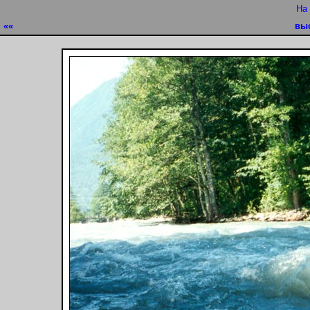
На
««
вы