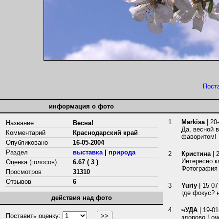
Пост
информация о фото
1
Markisa
| 20
Название
Весна!
Да, весной 
Комментарий
Краснодарский край
фаворитом!
Опубликовано
16-05-2004
Раздел
выставка
|
природа
2
Кристина
| 
Интересно к
Оценка (голосов)
6.67 ( 3 )
Фотография 
Просмотров
31310
Отзывов
6
3
Yuriy
| 15-07
где фокус? 
действия над фото
4
чУДА
| 19-01
Поставить оценку:
здорово ! оч