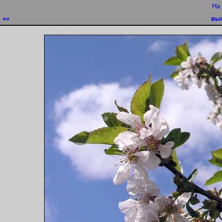
На
««
вы