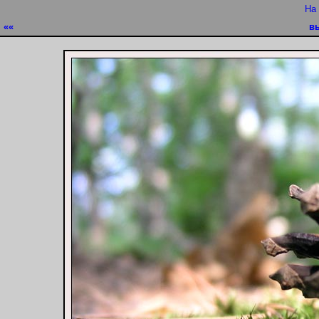
На
««
в