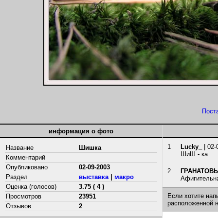
Пост
информация о фото
1
Lucky_
| 02-
Название
Шишка
ШиШ - ка
Комментарий
Опубликовано
02-09-2003
2
ГРАНАТОВ
Раздел
выставка
|
макро
Афигительна
Оценка (голосов)
3.75 ( 4 )
Если хотите нап
Просмотров
23951
расположенной 
Отзывов
2