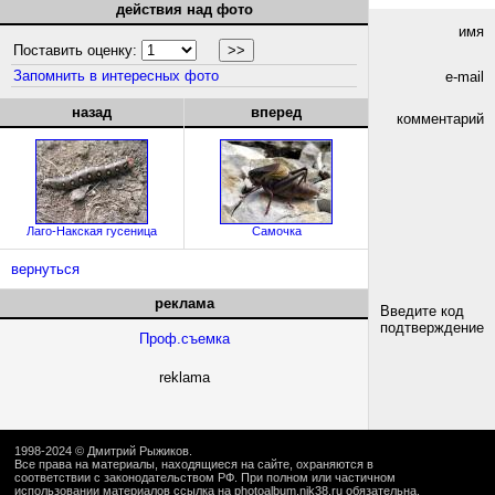
действия над фото
имя
Поставить оценку:
Запомнить в интересных фото
e-mail
назад
вперед
комментарий
Лаго-Накская гусеница
Самочка
вернуться
реклама
Введите код
подтверждение
Проф.съемка
reklama
1998-2024 ©
Дмитрий Рыжиков
.
Все права на материалы, находящиеся на сайте, охраняются в
соответствии с законодательством РФ. При полном или частичном
использовании материалов ссылка на
photoalbum.nik38.ru
обязательна.