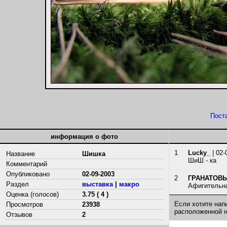
Пост
информация о фото
1
Lucky_
| 02-
Название
Шишка
ШиШ - ка
Комментарий
Опубликовано
02-09-2003
2
ГРАНАТОВ
Раздел
выставка
|
макро
Афигительна
Оценка (голосов)
3.75 ( 4 )
Если хотите нап
Просмотров
23938
расположенной 
Отзывов
2