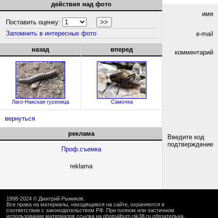
действия над фото
имя
Поставить оценку:
Запомнить в интересных фото
e-mail
назад
вперед
комментарий
Лаго-Накская гусеница
Самочка
вернуться
реклама
Введите код
подтверждение
Проф.съемка
reklama
1998-2024 ©
Дмитрий Рыжиков
.
Все права на материалы, находящиеся на сайте, охраняются в
соответствии с законодательством РФ. При полном или частичном
использовании материалов ссылка на
photoalbum.nik38.ru
обязательна.