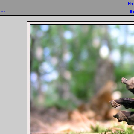
На
««
в