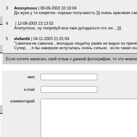
3
Anonymous
| 08-09-2003 10:19:04
Да жуки у тя конретно -хорошо получаюсть:))) очень красивая сам
4
| 12-09-2003 23:13:02
Anonymous, ну попробуй все-таки догадаться что ли...;)))
5
elefantik
| 04-11-2003 21:01:04
"самочка-не самочка...молодые люди!ну разве не видно по приче
Супер, ...я бы наверное испугалась очень сильно , если такая оч
Если хотите написать свой отзыв к данной фотографии, то это можн
имя
e-mail
комментарий