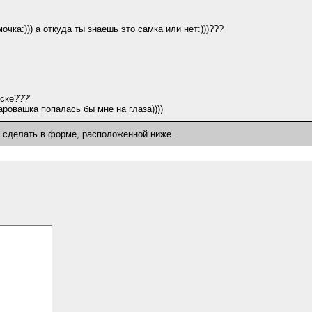
очка:))) а откуда ты знаешь это самка или нет:)))???
ске???"
аровашка попалась бы мне на глаза))))
о сделать в форме, расположенной ниже.