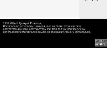
1998-2024 ©
Дмитрий Рыжиков
.
Все права на материалы, находящиеся на сайте, охраняются в
соответствии с законодательством РФ. При полном или частичном
использовании материалов ссылка на
photoalbum.nik38.ru
обязательна.