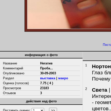
Пост
информация о фото
Название
Негатив
1
Нортон
Комментарий
Проба...
Глаз бл
Опубликовано
30-09-2003
Почему 
Раздел
выставка
|
макро
Оценка (голосов)
7.75 ( 4 )
Просмотров
23183
2
Света
|
Отзывов
3
Интерес
действия над фото
- геоме
цветов.
Поставить оценку: