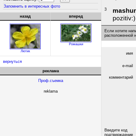
Запомнить в интересных фото
3
mashu
назад
вперед
pozitiv:)
Если хотите нап
расположенной 
Ромашки
Лютик
имя
вернуться
e-mail
реклама
комментарий
Проф.съемка
reklama
Введите код
подтверждение