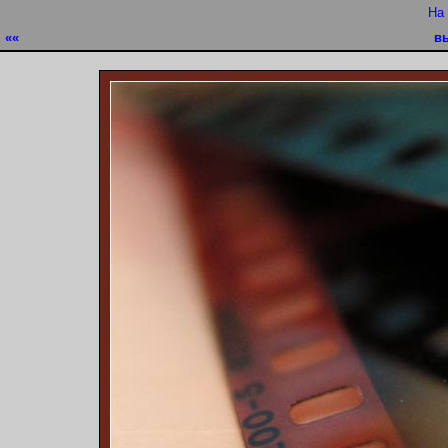
На
««
в