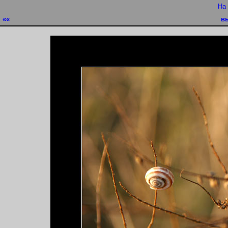
На
««
в