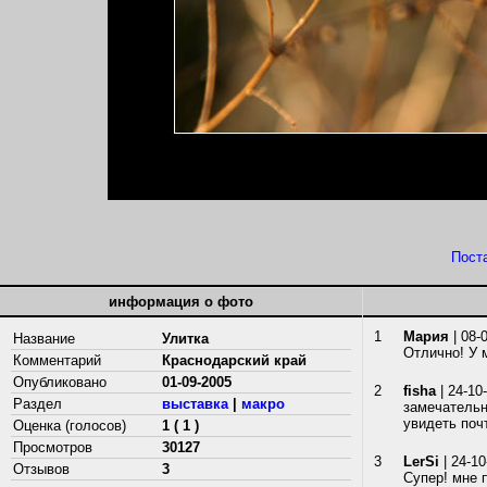
Пост
информация о фото
1
Мария
| 08-
Название
Улитка
Отлично! У 
Комментарий
Краснодарский край
Опубликовано
01-09-2005
2
fisha
| 24-10
Раздел
выставка
|
макро
замечательн
увидеть поч
Оценка (голосов)
1 ( 1 )
Просмотров
30127
3
LerSi
| 24-10
Отзывов
3
Супер! мне 