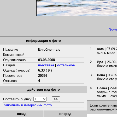
Пост
информация о фото
1
nata
| 07-09-
Название
Влюбленные
очень мило.....
Комментарий
Опубликовано
03-08-2008
2
Ира
| 26-09
Раздел
выставка
|
остальное
Люблю именн
Оценка (голосов)
6.33 ( 9 )
3
Лена
| 03-07
Просмотров
20366
Люблю его у
Отзывов
4
4
Елена
| 29-1
действия над фото
голубь с гол
мммм... очен
Поставить оценку:
Запомнить в интересных фото
Если хотите нап
расположенной 
назад
вперед