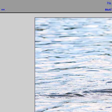
На
««
выс