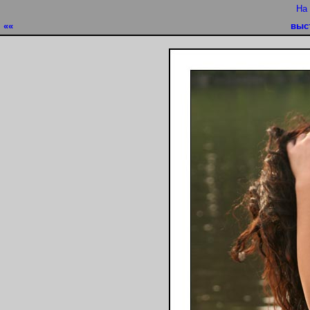
На
««
выс