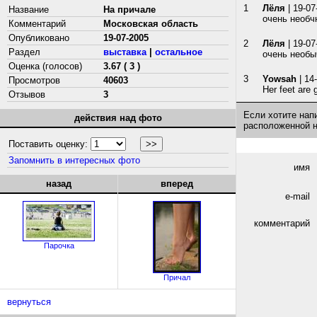
1
Лёля
| 19-07
Название
На причале
очень необчно
Комментарий
Московская область
Опубликовано
19-07-2005
2
Лёля
| 19-07
Раздел
выставка
|
остальное
очень необыч
Оценка (голосов)
3.67 ( 3 )
3
Yowsah
| 14
Просмотров
40603
Her feet are 
Отзывов
3
Если хотите нап
действия над фото
расположенной 
Поставить оценку:
Запомнить в интересных фото
имя
назад
вперед
e-mail
комментарий
Парочка
Причал
вернуться