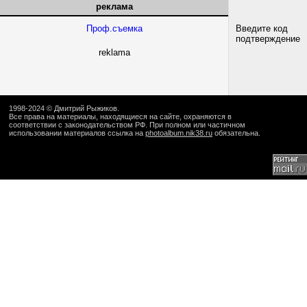
реклама
Проф.съемка
Введите код
подтверждение
reklama
1998-2024 ©
Дмитрий Рыжиков
.
Все права на материалы, находящиеся на сайте, охраняются в
соответствии с законодательством РФ. При полном или частичном
использовании материалов ссылка на
photoalbum.nik38.ru
обязательна.