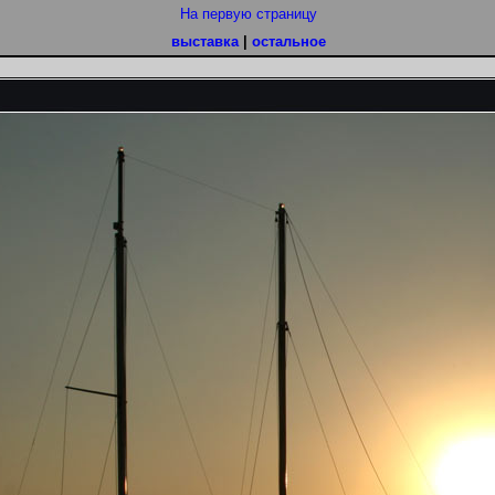
На первую страницу
выставка
|
остальное