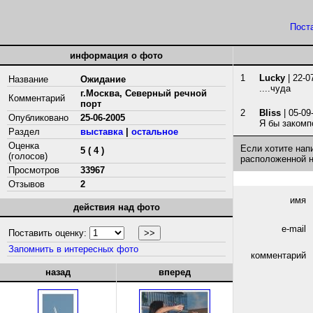
Пост
информация о фото
1
Lucky
| 22-0
Название
Ожидание
....чуда
г.Москва, Северный речной
Комментарий
порт
2
Bliss
| 05-09
Опубликовано
25-06-2005
Я бы закомп
Раздел
выставка
|
остальное
Оценка
Если хотите нап
5 ( 4 )
(голосов)
расположенной 
Просмотров
33967
Отзывов
2
имя
действия над фото
e-mail
Поставить оценку:
Запомнить в интересных фото
комментарий
назад
вперед