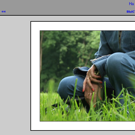
На
««
выс