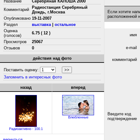
Название
Серебряная КАЛОША 2000
Радиостанция Серебряный
Комментарий
Если хотите нап
Дождь, г.Москва
расположенной 
Опубликовано
19-11-2007
Раздел
выставка
|
остальное
Оценка
6.75 ( 12 )
имя
(голосов)
Просмотров
25067
e-mail
Отзывов
0
действия над фото
комментарий
Поставить оценку:
Запомнить в интересных фото
назад
вперед
Введите код
Влюбленные
подтверждение
Радиоактивно - 100.1
вернуться