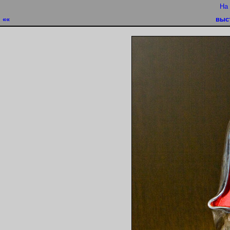
На
««
выс