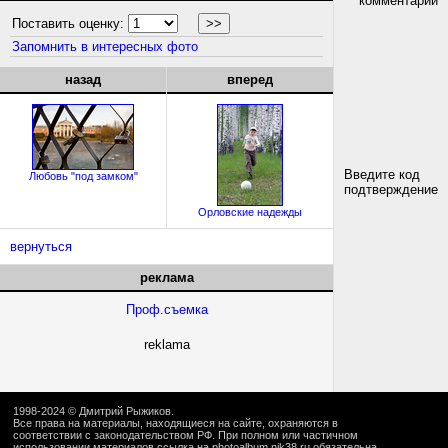
комментарий
Поставить оценку:
Запомнить в интересных фото
назад
вперед
Введите код
Любовь "под замком"
подтверждение
Орловские надежды
вернуться
реклама
Проф.съемка
reklama
1998-2024 ©
Дмитрий Рыжиков
.
Все права на материалы, находящиеся на сайте, охраняются в
соответствии с законодательством РФ. При полном или частичном
использовании материалов ссылка на
photoalbum.nik38.ru
обязательна.