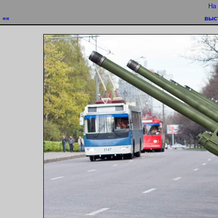
На
««
выс