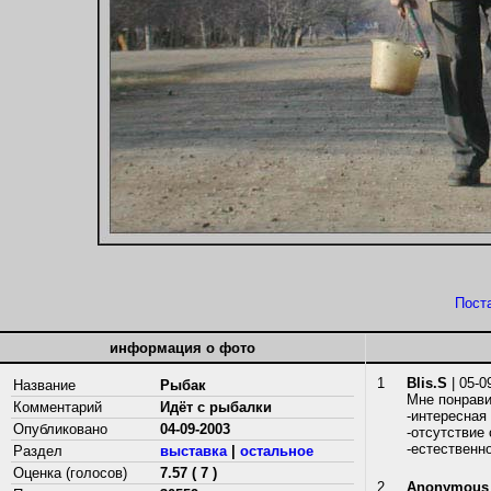
Пост
информация о фото
1
Blis.S
| 05-0
Название
Рыбак
Мне понрави
Комментарий
Идёт с рыбалки
-интересная
Опубликовано
04-09-2003
-отсутствие 
-естественн
Раздел
выставка
|
остальное
Оценка (голосов)
7.57 ( 7 )
2
Anonymous