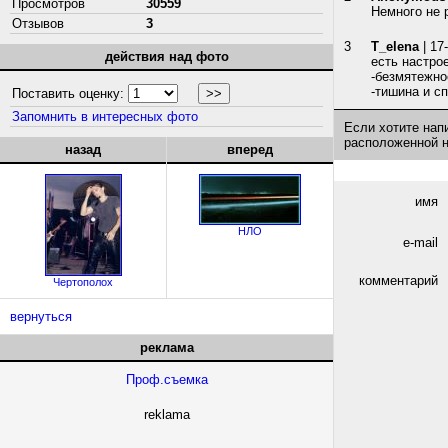
Просмотров
30559
Немного не р
Отзывов
3
3
T_elena
| 17
действия над фото
есть настро
-безмятежно
-тишина и сп
Поставить оценку:
Запомнить в интересных фото
Если хотите нап
расположенной 
назад
вперед
имя
НЛО
e-mail
комментарий
Чертополох
вернуться
реклама
Проф.съемка
reklama