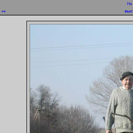
На
««
выс