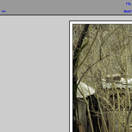
На
««
выс