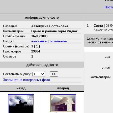
Пост
информация о фото
1
Света
| 03-0
Название
Автобусная остановка
Какое-то оно
Комментарий
Где-то в районе горы Индюк.
Опубликовано
16-09-2003
Если хотите нап
Раздел
выставка
|
остальное
расположенной 
Оценка (голосов)
1 ( 1 )
Просмотров
29994
Отзывов
1
имя
действия над фото
e-mail
Поставить оценку:
комментарий
Запомнить в интересных фото
назад
вперед