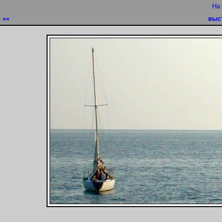
На
««
выс