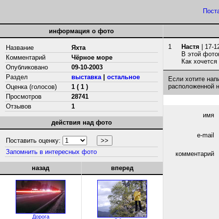
Пост
информация о фото
1
Настя
| 17-1
Название
Яхта
В этой фото
Комментарий
Чёрное море
Как хочется
Опубликовано
09-10-2003
Раздел
выставка
|
остальное
Если хотите нап
расположенной 
Оценка (голосов)
1 ( 1 )
Просмотров
28741
Отзывов
1
имя
действия над фото
e-mail
Поставить оценку:
Запомнить в интересных фото
комментарий
назад
вперед
Дорога