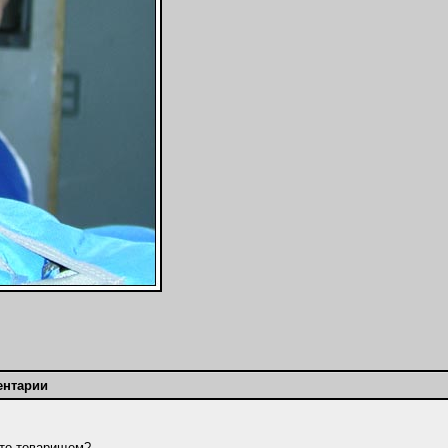
ентарии
ото товарищем?