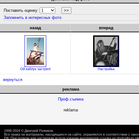
Поставить оценку:
Запомнить в интересных фото
назад
вперед
Ой каблук застрял!
Настройка
вернуться
реклама
Проф.съемка
reklama
1998-2024 ©
Дмитрий Рыжиков
.
Все права на материалы, находящиеся на сайте, охраняются в соответствии с зак
РФ. При полном или частичном использовании материалов ссылка на
photoalbum.ni