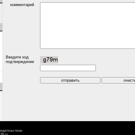
комментарий
Введите код
подтверждение
онодательством
k38.ru