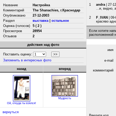
1
andra
| 27-1
Название
Настройка
...и, видно,
Комментарий
The Shanachies, г.Краснодар
Опубликовано
27-12-2003
2
F_IVAN
| 09-
Раздел
выставка
|
остальное
красяво адна
Оценка (голосов)
5 ( 2 )
Если хотите нап
Просмотров
28954
расположенной 
Отзывов
2
действия над фото
имя
Поставить оценку:
Запомнить в интересных фото
e-mail
назад
вперед
комментарий
Мудрость
Ой, откуда ты взялся!
вернуться
Введите код