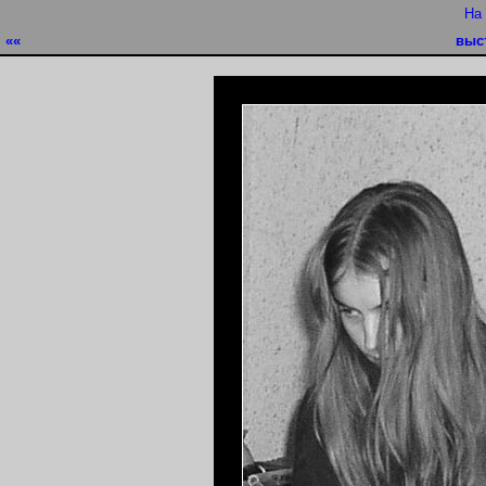
На
««
выс