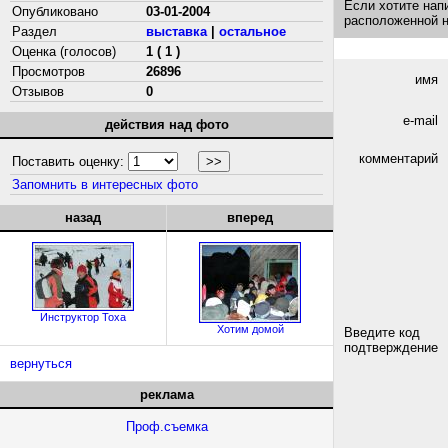
Если хотите нап
Опубликовано
03-01-2004
расположенной 
Раздел
выставка
|
остальное
Оценка (голосов)
1 ( 1 )
Просмотров
26896
имя
Отзывов
0
e-mail
действия над фото
комментарий
Поставить оценку:
Запомнить в интересных фото
назад
вперед
Инструктор Тоха
Хотим домой
Введите код
подтверждение
вернуться
реклама
Проф.съемка