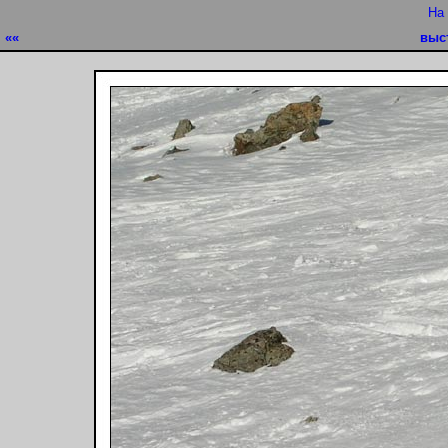
На
««
выс