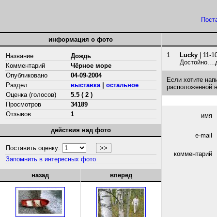
Пост
информация о фото
1
Lucky
| 11-1
Название
Дождь
Достойно....
Комментарий
Чёрное море
Опубликовано
04-09-2004
Если хотите нап
Раздел
выставка
|
остальное
расположенной 
Оценка (голосов)
5.5 ( 2 )
Просмотров
34189
Отзывов
1
имя
действия над фото
e-mail
Поставить оценку:
комментарий
Запомнить в интересных фото
назад
вперед