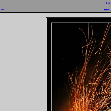
На
««
выс