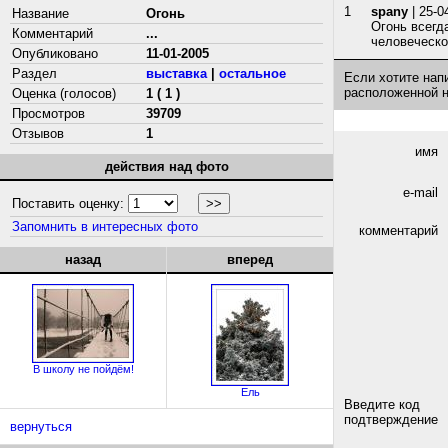
1
spany
| 25-0
Название
Огонь
Огонь всегд
Комментарий
...
человеческо
Опубликовано
11-01-2005
Раздел
выставка
|
остальное
Если хотите нап
расположенной 
Оценка (голосов)
1 ( 1 )
Просмотров
39709
Отзывов
1
имя
действия над фото
e-mail
Поставить оценку:
Запомнить в интересных фото
комментарий
назад
вперед
В школу не пойдём!
Ель
Введите код
подтверждение
вернуться