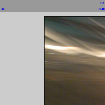
На
««
выс