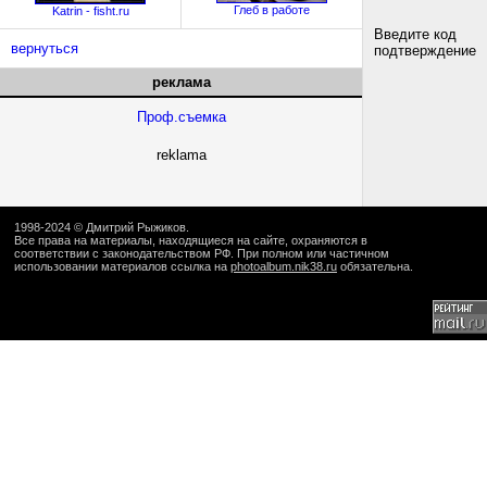
Глеб в работе
Katrin - fisht.ru
Введите код
вернуться
подтверждение
реклама
Проф.съемка
reklama
1998-2024 ©
Дмитрий Рыжиков
.
Все права на материалы, находящиеся на сайте, охраняются в
соответствии с законодательством РФ. При полном или частичном
использовании материалов ссылка на
photoalbum.nik38.ru
обязательна.