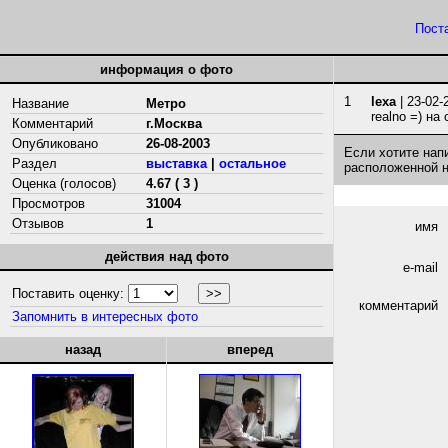
Пост
информация о фото
1
lexa
| 23-02-
Название
Метро
realno =) на
Комментарий
г.Москва
Опубликовано
26-08-2003
Если хотите нап
Раздел
выставка
|
остальное
расположенной 
Оценка (голосов)
4.67 ( 3 )
Просмотров
31004
Отзывов
1
имя
действия над фото
e-mail
Поставить оценку:
комментарий
Запомнить в интересных фото
назад
вперед