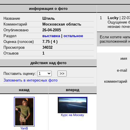
информация о фото
1
Lucky
| 22-0
Название
Штиль
Ощущение бе
Комментарий
Московская область
незнаю поч
Опубликовано
26-04-2005
Раздел
выставка
|
остальное
Если хотите нап
расположенной 
Оценка (голосов)
7.75 ( 4 )
Просмотров
34032
Отзывов
1
имя
действия над фото
e-mail
Поставить оценку:
Запомнить в интересных фото
комментарий
назад
вперед
Курс на Москву
Yani$