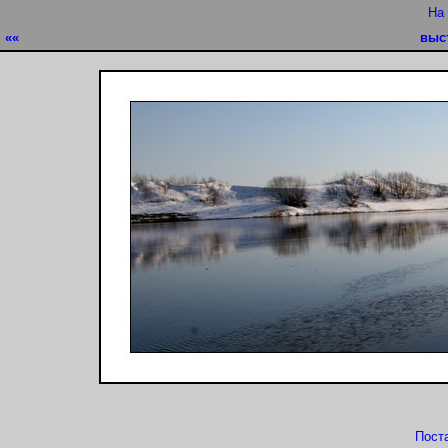
На
««
выс
Пост