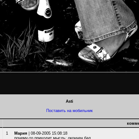
Asti
Поставить на мобильник
комм
1
Мария
| 08-09-2005 15:08:18
почему-то приходит мысль: окончен бал....