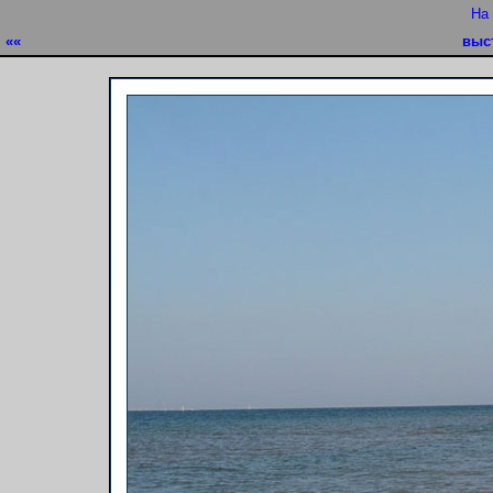
На
««
выс