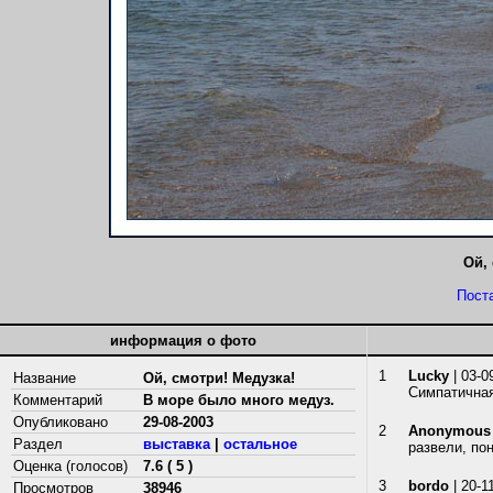
Ой,
Пост
информация о фото
1
Lucky
| 03-0
Название
Ой, смотри! Медузка!
Симпатичная
Комментарий
В море было много медуз.
Опубликовано
29-08-2003
2
Anonymous
Раздел
выставка
|
остальное
развели, по
Оценка (голосов)
7.6 ( 5 )
3
bordo
| 20-1
Просмотров
38946