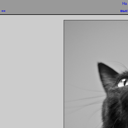
На
««
выс