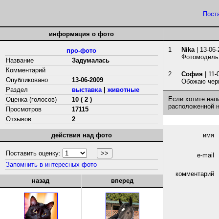
Пост
информация о фото
1
Nika
| 13-06-
про-фото
Фотомодель.
Название
Задумалась
Комментарий
2
София
| 11-
Опубликовано
13-06-2009
Обожаю черных
Раздел
выставка
|
животные
Если хотите нап
Оценка (голосов)
10 ( 2 )
расположенной 
Просмотров
17115
Отзывов
2
действия над фото
имя
Поставить оценку:
e-mail
Запомнить в интересных фото
комментарий
назад
вперед