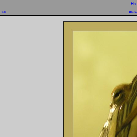
На
««
выс