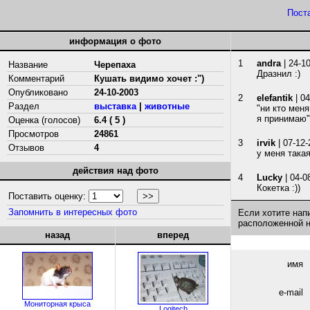
Пост
информация о фото
1
andra
| 24-1
Название
Черепаха
Дразнил :)
Комментарий
Кушать видимо хочет :")
Опубликовано
24-10-2003
2
elefantik
| 04
Раздел
выставка
|
животные
"ни кто меня
я принимаю"
Оценка (голосов)
6.4 ( 5 )
Просмотров
24861
3
irvik
| 07-12-
Отзывов
4
у меня такая
действия над фото
4
Lucky
| 04-0
Кокетка :))
Поставить оценку:
Запомнить в интересных фото
Если хотите нап
расположенной 
назад
вперед
имя
e-mail
Мониторная крыса
Logitech