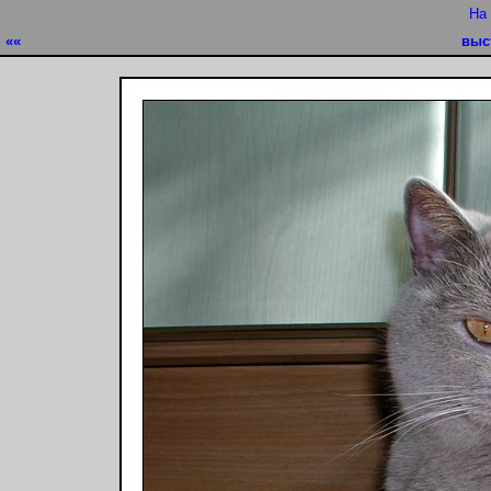
На
««
выс