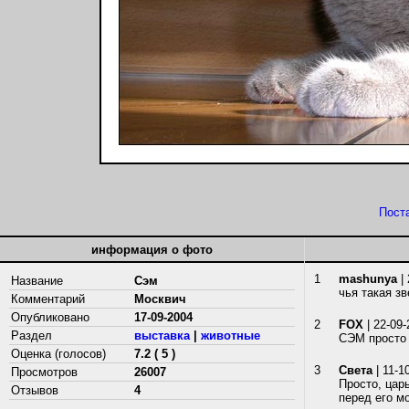
Пост
информация о фото
1
mashunya
| 
Название
Сэм
чья такая з
Комментарий
Москвич
Опубликовано
17-09-2004
2
FOX
| 22-09-
Раздел
выставка
|
животные
СЭМ просто С
Оценка (голосов)
7.2 ( 5 )
3
Cвета
| 11-1
Просмотров
26007
Просто, цар
Отзывов
4
перед его м