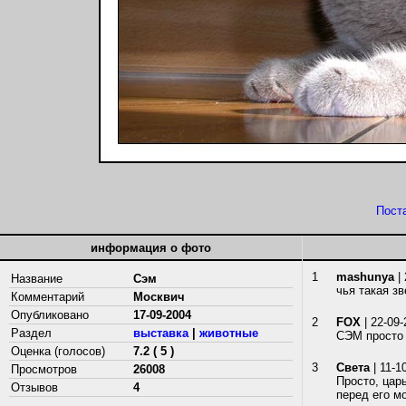
Пост
информация о фото
1
mashunya
| 
Название
Сэм
чья такая з
Комментарий
Москвич
Опубликовано
17-09-2004
2
FOX
| 22-09-
Раздел
выставка
|
животные
СЭМ просто С
Оценка (голосов)
7.2 ( 5 )
3
Cвета
| 11-1
Просмотров
26008
Просто, цар
Отзывов
4
перед его м