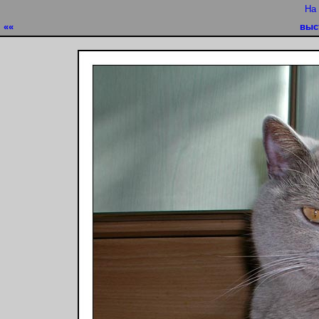
На
««
выс