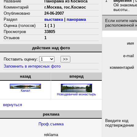
1
Берегиня
| 
Название
Панорама из Космоса
Ой знакомые
Комментарий
г.Москва, гос.Космос
высоты..
Опубликовано
24-06-2007
Раздел
выставка
|
панорама
Если хотите нап
расположенной 
Оценка (голосов)
1 ( 1 )
Просмотров
33805
Отзывов
1
имя
действия над фото
e-mail
Поставить оценку:
Запомнить в интересных фото
комментарий
назад
вперед
Канал
Новодевичий монастырь
вернуться
реклама
Введите код
Проф.съемка
подтверждение
reklama