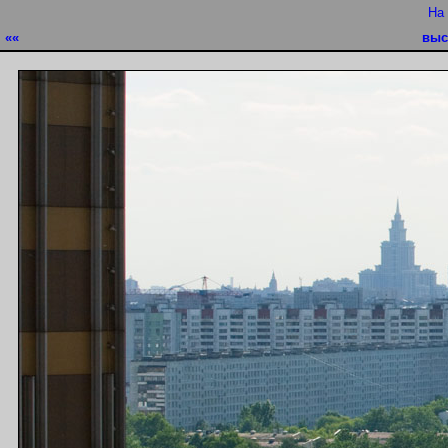
На
««
выс