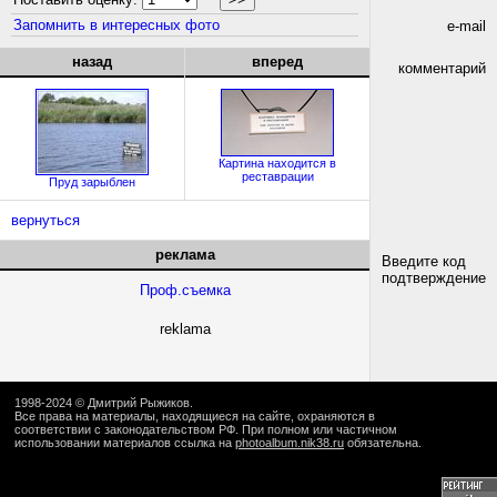
Запомнить в интересных фото
e-mail
назад
вперед
комментарий
Картина находится в
реставрации
Пруд зарыблен
вернуться
реклама
Введите код
подтверждение
Проф.съемка
reklama
1998-2024 ©
Дмитрий Рыжиков
.
Все права на материалы, находящиеся на сайте, охраняются в
соответствии с законодательством РФ. При полном или частичном
использовании материалов ссылка на
photoalbum.nik38.ru
обязательна.