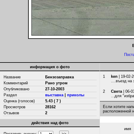
Пост
информация о фото
1
ken
| 19-02-
Название
Бензозаправка
....въезд н
Комментарий
Рано утром
Опубликовано
27-10-2003
2
Света
| 06-0
Раздел
выставка
|
приколы
...для "избр
Оценка (голосов)
5.43 ( 7 )
Если хотите нап
Просмотров
28162
расположенной 
Отзывов
2
действия над фото
имя
Поставить оценку: