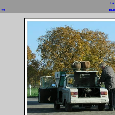
На
««
выс