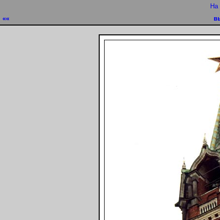
На
««
в