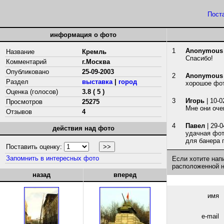
Пост
информация о фото
1
Anonymous
Название
Кремль
Спасибо!
Комментарий
г.Москва
Опубликовано
25-09-2003
2
Anonymous
Раздел
выставка
|
город
хорошое фот
Оценка (голосов)
3.8 ( 5 )
3
Игорь
| 10-0
Просмотров
25275
Мне они оче
Отзывов
4
4
Павел
| 29-0
действия над фото
удачная фот
для банера 
Поставить оценку:
Запомнить в интересных фото
Если хотите нап
расположенной 
назад
вперед
имя
e-mail