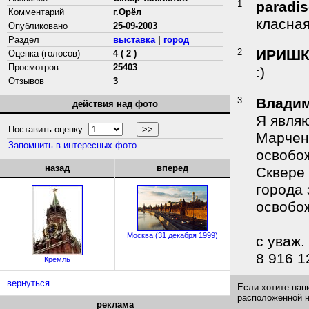
1
paradis
Комментарий
г.Орёл
класная
Опубликовано
25-09-2003
Раздел
выставка
|
город
2
ИРИШК
Оценка (голосов)
4 ( 2 )
Просмотров
25403
:)
Отзывов
3
3
Влади
действия над фото
Я явля
Поставить оценку:
Марчен
Запомнить в интересных фото
освобож
назад
вперед
Сквере
города 
освобо
Москва (31 декабря 1999)
с уваж
8 916 1
Кремль
вернуться
Если хотите нап
расположенной 
реклама