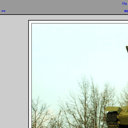
На
««
в