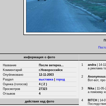
П
Пост
информация о фото
1
andra
| 14-1
Название
После ветерка...
а реклама т
Комментарий
г.Новороссийск
Опубликовано
12-11-2003
2
Anonymous
Раздел
выставка
|
город
Вот-вот, про
Оценка (голосов)
4 ( 2 )
3
Nika
| 11-05-
Просмотров
27323
а помоему к
Отзывов
4
4
BITCH
| 14-0
действия над фото
Последствия