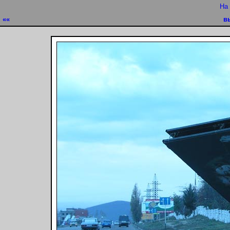
На
««
в