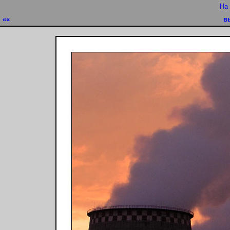
На
««
в