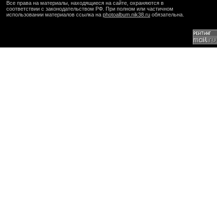
Все права на материалы, находящиеся на сайте, охраняются в
соответствии с законодательством РФ. При полном или частичном
использовании материалов ссылка на
photoalbum.nik38.ru
обязательна.