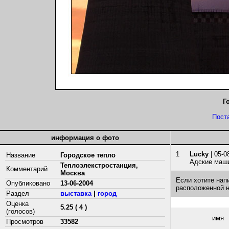
Г
Пост
информация о фото
1
Lucky
| 05-0
Название
Городское тепло
Адские маш
Теплоэлекстростанция,
Комментарий
Москва
Если хотите нап
Опубликовано
13-06-2004
расположенной 
Раздел
выставка
|
город
Оценка
5.25 ( 4 )
(голосов)
имя
Просмотров
33582