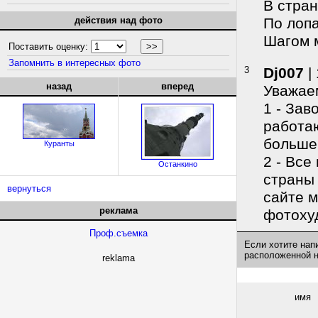
В стран
действия над фото
По лопа
Шагом 
Поставить оценку:
Запомнить в интересных фото
3
Dj007
|
назад
вперед
Уважае
1 - Зав
работаю
больше
Куранты
2 - Все
Останкино
страны 
вернуться
сайте 
реклама
фотоху
Проф.съемка
Если хотите нап
расположенной 
reklama
имя