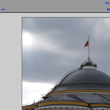
На
««
в