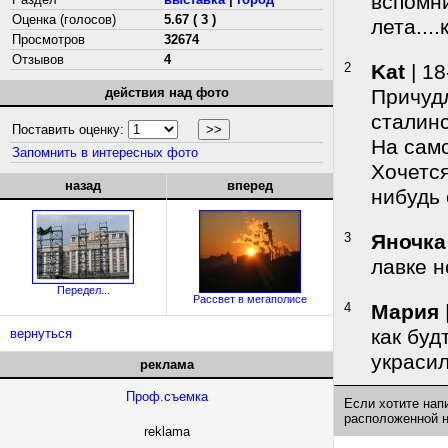
вспомни
Оценка (голосов)
5.67 ( 3 )
лета....
Просмотров
32674
Отзывов
4
2
Kat
| 18
действия над фото
Причудл
сталинс
Поставить оценку:
На сам
Запомнить в интересных фото
Хочется
назад
вперед
нибудь 
3
Яночка
лавке н
Передел...
Рассвет в мегаполисе
4
Мария
как буд
вернуться
украси
реклама
Проф.съемка
Если хотите нап
расположенной 
reklama