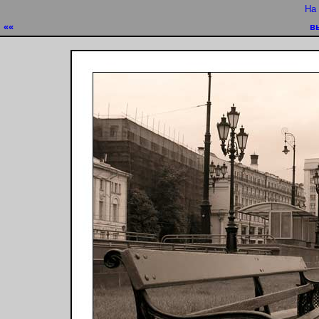
На
««
в