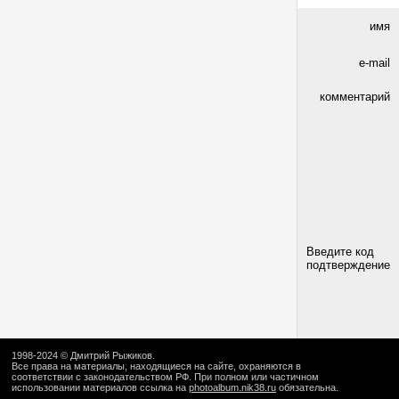
имя
e-mail
комментарий
Введите код
подтверждение
1998-2024 ©
Дмитрий Рыжиков
.
Все права на материалы, находящиеся на сайте, охраняются в
соответствии с законодательством РФ. При полном или частичном
использовании материалов ссылка на
photoalbum.nik38.ru
обязательна.