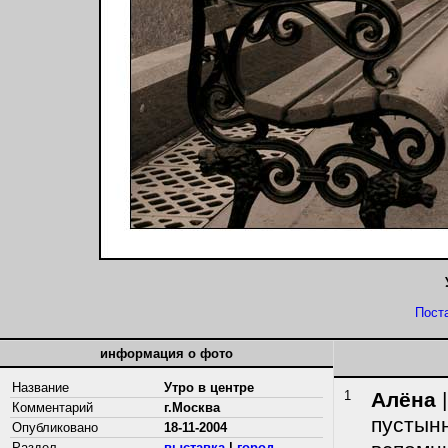
Пост
информация о фото
Название
Утро в центре
1
Алёна
|
Комментарий
г.Москва
пустынн
Опубликовано
18-11-2004
Раздел
выставка
|
город